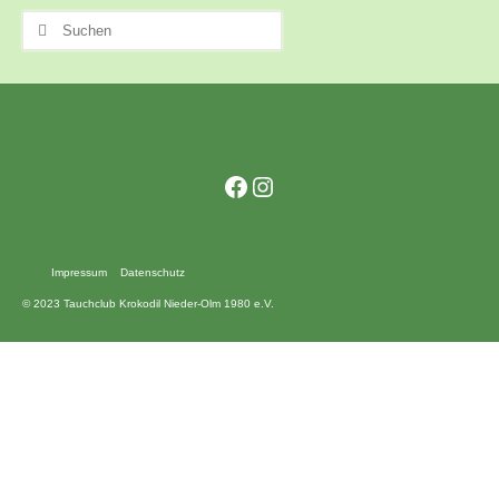
Kontakt
Suchen
nach:
Training
Unsere Trainingszeiten
Schnuppertauchen
Facebook
Instagram
Veranstaltungen
Ausbildung
Impressum
Datenschutz
Unsere Ausbilder
© 2023 Tauchclub Krokodil Nieder-Olm 1980 e.V.
Ausbildungsstufen im VDST
Links