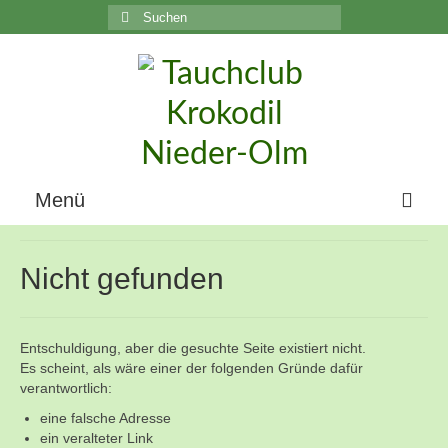
Suchen
nach:
C
Menü
Home
Nicht gefunden
Über uns
Die Geschichte unseres Vereins
Entschuldigung, aber die gesuchte Seite existiert nicht.
Es scheint, als wäre einer der folgenden Gründe dafür
Der Vorstand
verantwortlich:
eine falsche Adresse
Vereinsunterlagen
ein veralteter Link