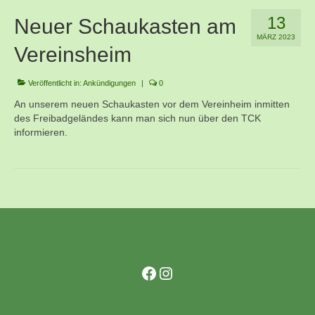
Kontakt
13
Neuer Schaukasten am
Training
MÄRZ 2023
Vereinsheim
Unsere Trainingszeiten
Veröffentlicht in:
Ankündigungen
|
0
Schnuppertauchen
An unserem neuen Schaukasten vor dem Vereinheim inmitten
des Freibadgeländes kann man sich nun über den TCK
Veranstaltungen
informieren.
Ausbildung
Unsere Ausbilder
Ausbildungsstufen im VDST
Links
Facebook
Instagram