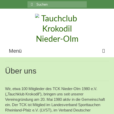
Suchen
nach:
Menü
C
Home
Über uns
Über uns
Die Geschichte unseres Vereins
Wir, etwa 100 Mitglieder des TCK Nieder-Olm 1980 e.V.
(„Tauchklub Krokodil”), bringen uns seit unserer
Der Vorstand
Vereinsgründung am 20. Mai 1980 aktiv in die Gemeinschaft
ein. Der TCK ist Mitglied im Landesverband Sporttauchen
Vereinsunterlagen
Rheinland-Pfalz e.V. (LVST), im Verband Deutscher