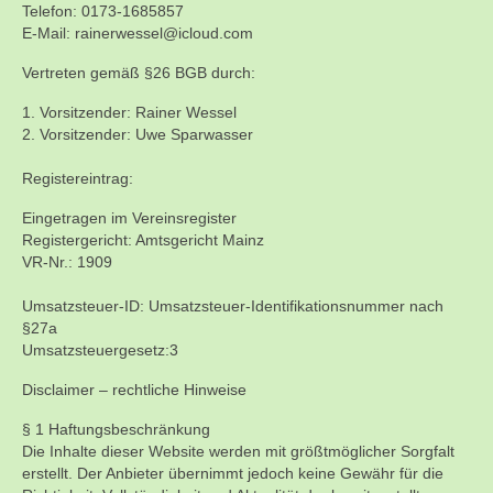
Kontakt
Telefon: 0173-1685857
E-Mail: rainerwessel@icloud.com
Training
Vertreten gemäß §26 BGB durch:
Unsere Trainingszeiten
1. Vorsitzender: Rainer Wessel
2. Vorsitzender: Uwe Sparwasser
Schnuppertauchen
Registereintrag:
Veranstaltungen
Eingetragen im Vereinsregister
Ausbildung
Registergericht: Amtsgericht Mainz
VR-Nr.: 1909
Unsere Ausbilder
Umsatzsteuer-ID: Umsatzsteuer-Identifikationsnummer nach
Ausbildungsstufen im VDST
§27a
Umsatzsteuergesetz:3
Links
Disclaimer – rechtliche Hinweise
§ 1 Haftungsbeschränkung
Die Inhalte dieser Website werden mit größtmöglicher Sorgfalt
erstellt. Der Anbieter übernimmt jedoch keine Gewähr für die