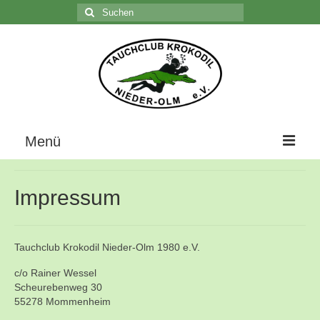
Suchen
nach:
C
Menü
Home
Impressum
Über uns
Die Geschichte unseres Vereins
Tauchclub Krokodil Nieder-Olm 1980 e.V.
Der Vorstand
c/o Rainer Wessel
Scheurebenweg 30
Vereinsunterlagen
55278 Mommenheim