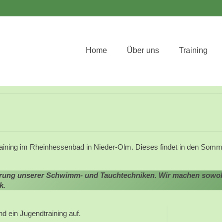
Home
Über uns
Training
ining im Rheinhessenbad in Nieder-Olm. Dieses findet in den Som
inerung unserer Schwimm- und Tauchtechniken. Wir machen sow
k.
nd ein Jugendtraining auf.