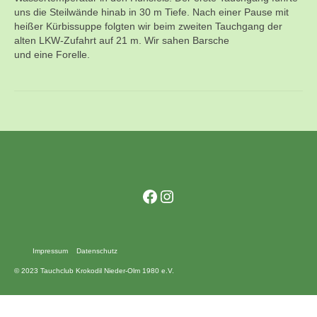
Kontakt
uns die Steilwände hinab in 30 m Tiefe. Nach einer Pause mit
heißer Kürbissuppe folgten wir beim zweiten Tauchgang der
Training
alten LKW-Zufahrt auf 21 m. Wir sahen Barsche
und eine Forelle.
Unsere Trainingszeiten
Schnuppertauchen
Veranstaltungen
Ausbildung
Unsere Ausbilder
Facebook
Instagram
Ausbildungsstufen im VDST
Links
Impressum
Datenschutz
© 2023 Tauchclub Krokodil Nieder-Olm 1980 e.V.