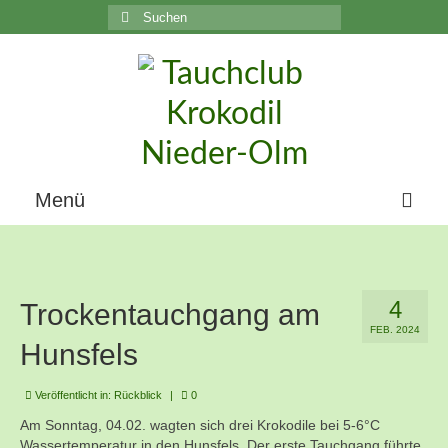
Suchen
nach:
C
Menü
Home
Über uns
4
Trockentauchgang am
FEB. 2024
Die Geschichte unseres Vereins
Hunsfels
Der Vorstand
Veröffentlicht in:
Rückblick
|
0
Vereinsunterlagen
Am Sonntag, 04.02. wagten sich drei Krokodile bei 5-6°C
Wassertemperatur in den Hunsfels. Der erste Tauchgang führte