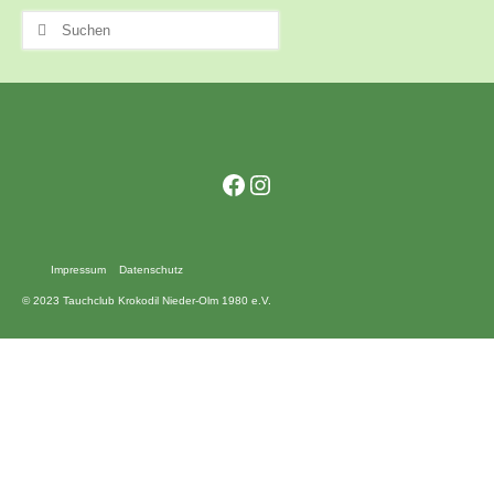
Kontakt
Suchen
nach:
Training
Unsere Trainingszeiten
Schnuppertauchen
Facebook
Instagram
Veranstaltungen
Ausbildung
Impressum
Datenschutz
Unsere Ausbilder
© 2023 Tauchclub Krokodil Nieder-Olm 1980 e.V.
Ausbildungsstufen im VDST
Links