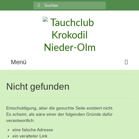
Suchen
nach:
C
Menü
Home
Nicht gefunden
Über uns
Die Geschichte unseres Vereins
Entschuldigung, aber die gesuchte Seite existiert nicht.
Es scheint, als wäre einer der folgenden Gründe dafür
Der Vorstand
verantwortlich:
eine falsche Adresse
Vereinsunterlagen
ein veralteter Link