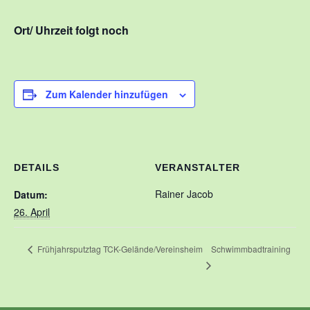
Kontakt
Ort/ Uhrzeit folgt noch
Training
Unsere Trainingszeiten
Zum Kalender hinzufügen
Schnuppertauchen
Veranstaltungen
Ausbildung
DETAILS
VERANSTALTER
Unsere Ausbilder
Rainer Jacob
Datum:
Ausbildungsstufen im VDST
26. April
Links
Schwimmbadtraining
Frühjahrsputztag TCK-Gelände/Vereinsheim