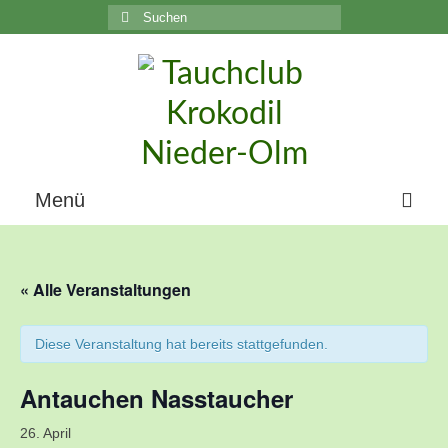
Suchen
nach:
C
Menü
Home
« Alle Veranstaltungen
Über uns
Die Geschichte unseres Vereins
Diese Veranstaltung hat bereits stattgefunden.
Der Vorstand
Antauchen Nasstaucher
Vereinsunterlagen
26. April