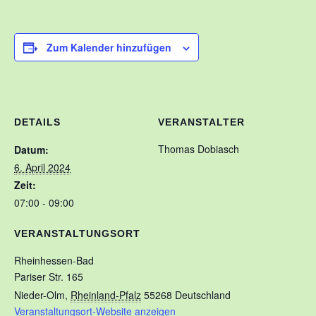
Kontakt
Training
Zum Kalender hinzufügen
Unsere Trainingszeiten
Schnuppertauchen
DETAILS
VERANSTALTER
Veranstaltungen
Thomas Dobiasch
Datum:
Ausbildung
6. April 2024
Unsere Ausbilder
Zeit:
07:00 - 09:00
Ausbildungsstufen im VDST
VERANSTALTUNGSORT
Links
Rheinhessen-Bad
Pariser Str. 165
Nieder-Olm
,
Rheinland-Pfalz
55268
Deutschland
Veranstaltungsort-Website anzeigen