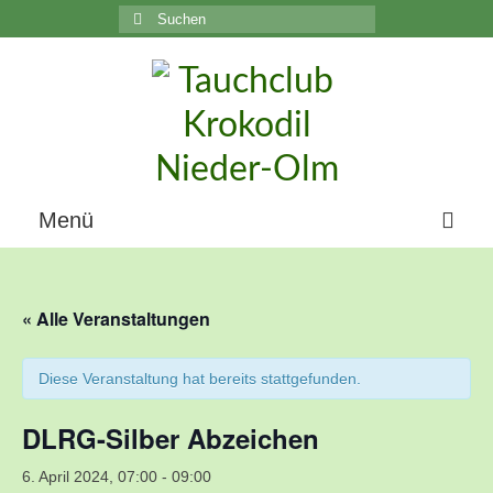
Suchen
nach:
C
Menü
Home
« Alle Veranstaltungen
Über uns
Die Geschichte unseres Vereins
Diese Veranstaltung hat bereits stattgefunden.
Der Vorstand
DLRG-Silber Abzeichen
Vereinsunterlagen
6. April 2024, 07:00
-
09:00