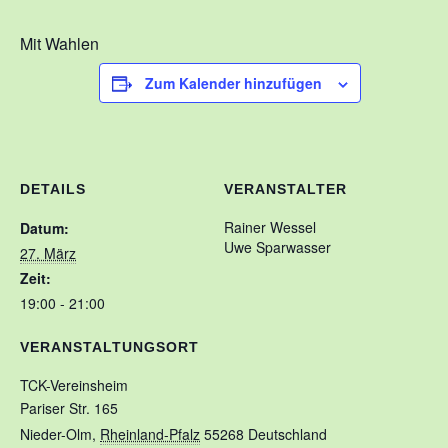
Kontakt
Mit Wahlen
Training
Zum Kalender hinzufügen
Unsere Trainingszeiten
Schnuppertauchen
Veranstaltungen
DETAILS
VERANSTALTER
Ausbildung
Rainer Wessel
Datum:
Uwe Sparwasser
27. März
Unsere Ausbilder
Zeit:
Ausbildungsstufen im VDST
19:00 - 21:00
Links
VERANSTALTUNGSORT
TCK-Vereinsheim
Pariser Str. 165
Nieder-Olm
,
Rheinland-Pfalz
55268
Deutschland