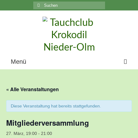
Suchen
nach:
C
Menü
Home
« Alle Veranstaltungen
Über uns
Die Geschichte unseres Vereins
Diese Veranstaltung hat bereits stattgefunden.
Der Vorstand
Mitgliederversammlung
Vereinsunterlagen
27. März, 19:00
-
21:00