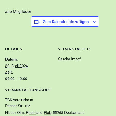
Kontakt
alle Mitglieder
Training
Zum Kalender hinzufügen
Unsere Trainingszeiten
Schnuppertauchen
Veranstaltungen
DETAILS
VERANSTALTER
Ausbildung
Sascha Imhof
Datum:
20. April 2024
Unsere Ausbilder
Zeit:
Ausbildungsstufen im VDST
09:00 - 12:00
Links
VERANSTALTUNGSORT
TCK-Vereinsheim
Pariser Str. 165
Nieder-Olm
,
Rheinland-Pfalz
55268
Deutschland