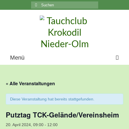
Suchen
nach:
C
Menü
Home
« Alle Veranstaltungen
Über uns
Die Geschichte unseres Vereins
Diese Veranstaltung hat bereits stattgefunden.
Der Vorstand
Putztag TCK-Gelände/Vereinsheim
Vereinsunterlagen
20. April 2024, 09:00
-
12:00