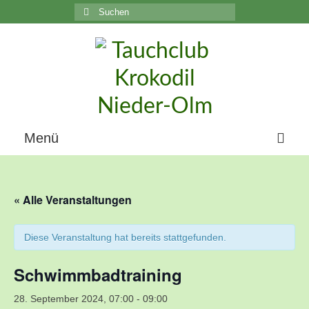
Suchen
nach:
C
Menü
Home
« Alle Veranstaltungen
Über uns
Die Geschichte unseres Vereins
Diese Veranstaltung hat bereits stattgefunden.
Der Vorstand
Schwimmbadtraining
Vereinsunterlagen
28. September 2024, 07:00
-
09:00