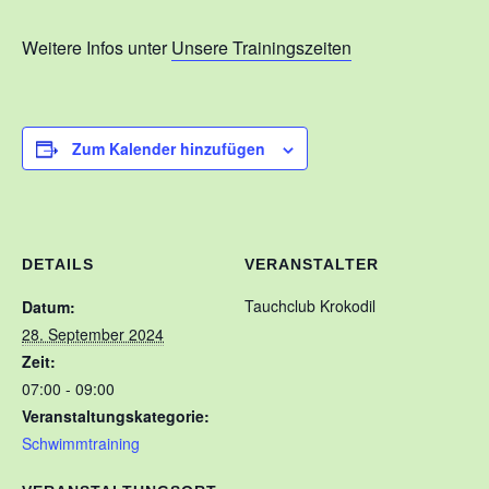
Kontakt
Weitere Infos unter
Unsere Trainingszeiten
Training
Unsere Trainingszeiten
Zum Kalender hinzufügen
Schnuppertauchen
Veranstaltungen
Ausbildung
DETAILS
VERANSTALTER
Unsere Ausbilder
Tauchclub Krokodil
Datum:
Ausbildungsstufen im VDST
28. September 2024
Zeit:
Links
07:00 - 09:00
Veranstaltungskategorie:
Schwimmtraining