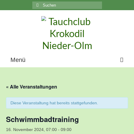
Suchen
nach:
C
Menü
Home
« Alle Veranstaltungen
Über uns
Die Geschichte unseres Vereins
Diese Veranstaltung hat bereits stattgefunden.
Der Vorstand
Schwimmbadtraining
Vereinsunterlagen
16. November 2024, 07:00
-
09:00