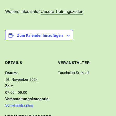
Kontakt
Weitere Infos unter
Unsere Trainingszeiten
Training
Unsere Trainingszeiten
Zum Kalender hinzufügen
Schnuppertauchen
Veranstaltungen
Ausbildung
DETAILS
VERANSTALTER
Unsere Ausbilder
Tauchclub Krokodil
Datum:
Ausbildungsstufen im VDST
16. November 2024
Zeit:
Links
07:00 - 09:00
Veranstaltungskategorie:
Schwimmtraining