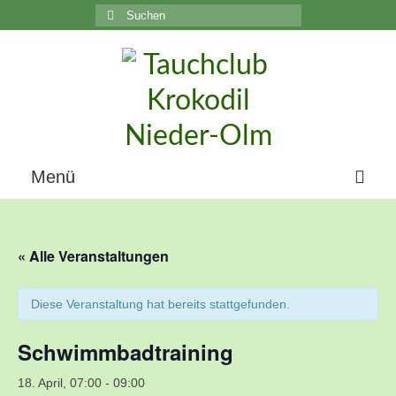
Suchen
nach:
C
Menü
Home
« Alle Veranstaltungen
Über uns
Die Geschichte unseres Vereins
Diese Veranstaltung hat bereits stattgefunden.
Der Vorstand
Schwimmbadtraining
Vereinsunterlagen
18. April, 07:00
-
09:00