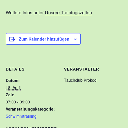
Kontakt
Weitere Infos unter
Unsere Trainingszeiten
Training
Unsere Trainingszeiten
Zum Kalender hinzufügen
Schnuppertauchen
Veranstaltungen
Ausbildung
DETAILS
VERANSTALTER
Unsere Ausbilder
Tauchclub Krokodil
Datum:
Ausbildungsstufen im VDST
18. April
Zeit:
Links
07:00 - 09:00
Veranstaltungskategorie:
Schwimmtraining