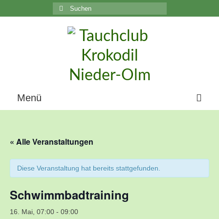
Suchen
nach:
C
Menü
Home
« Alle Veranstaltungen
Über uns
Die Geschichte unseres Vereins
Diese Veranstaltung hat bereits stattgefunden.
Der Vorstand
Schwimmbadtraining
Vereinsunterlagen
16. Mai, 07:00
-
09:00