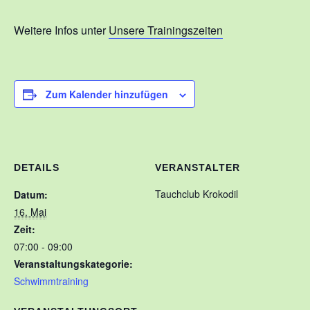
Kontakt
Weitere Infos unter
Unsere Trainingszeiten
Training
Unsere Trainingszeiten
Zum Kalender hinzufügen
Schnuppertauchen
Veranstaltungen
Ausbildung
DETAILS
VERANSTALTER
Unsere Ausbilder
Tauchclub Krokodil
Datum:
Ausbildungsstufen im VDST
16. Mai
Zeit:
Links
07:00 - 09:00
Veranstaltungskategorie:
Schwimmtraining