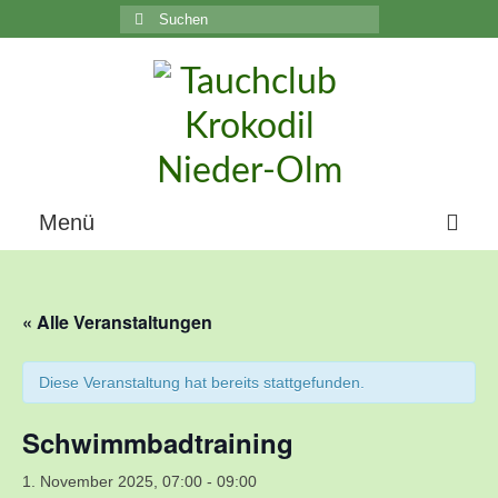
Suchen
nach:
C
Menü
Home
« Alle Veranstaltungen
Über uns
Die Geschichte unseres Vereins
Diese Veranstaltung hat bereits stattgefunden.
Der Vorstand
Schwimmbadtraining
Vereinsunterlagen
1. November 2025, 07:00
-
09:00