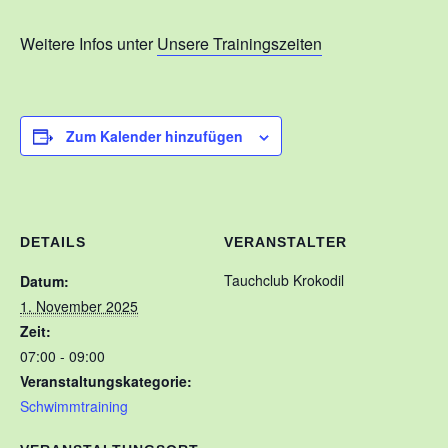
Kontakt
Weitere Infos unter
Unsere Trainingszeiten
Training
Unsere Trainingszeiten
Zum Kalender hinzufügen
Schnuppertauchen
Veranstaltungen
Ausbildung
DETAILS
VERANSTALTER
Unsere Ausbilder
Tauchclub Krokodil
Datum:
Ausbildungsstufen im VDST
1. November 2025
Zeit:
Links
07:00 - 09:00
Veranstaltungskategorie:
Schwimmtraining