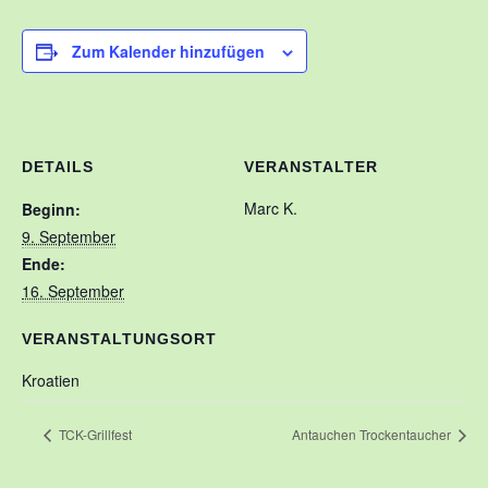
Kontakt
Zum Kalender hinzufügen
Training
Unsere Trainingszeiten
Schnuppertauchen
DETAILS
VERANSTALTER
Veranstaltungen
Marc K.
Beginn:
9. September
Ausbildung
Ende:
Unsere Ausbilder
16. September
Ausbildungsstufen im VDST
VERANSTALTUNGSORT
Links
Kroatien
TCK-Grillfest
Antauchen Trockentaucher