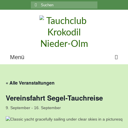
Suchen
nach:
C
Menü
Home
« Alle Veranstaltungen
Über uns
Vereinsfahrt Segel-Tauchreise
Die Geschichte unseres Vereins
9. September
Der Vorstand
-
16. September
Vereinsunterlagen