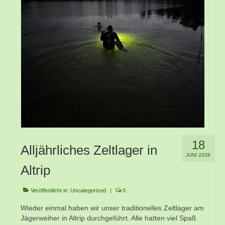
Kontakt
Training
Unsere Trainingszeiten
Schnuppertauchen
Veranstaltungen
Ausbildung
Unsere Ausbilder
18
Alljährliches Zeltlager in
Ausbildungsstufen im VDST
JUNI 2026
Altrip
Links
Veröffentlicht in:
Uncategorized
|
0
Wieder einmal haben wir unser traditionelles Zeltlager am
Jägerweiher in Altrip durchgeführt. Alle hatten viel Spaß