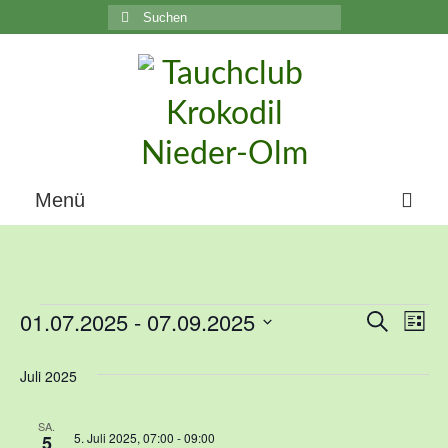
Suchen
nach:
C
Menü
Home
Über uns
01.07.2025
 - 
07.09.2025
Veranstaltungen
Suche
Veranst
Ver
Liste
Die Geschichte unseres Vereins
Datum
Suche
Ans
wählen.
Juli 2025
Der Vorstand
und
Nav
Vereinsunterlagen
SA.
5. Juli 2025, 07:00
-
09:00
5
Ansicht