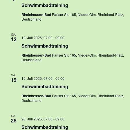
Kontakt
Schwimmbadtraining
Navigat
Rheinhessen-Bad
Pariser Str. 165, Nieder-Olm, Rheinland-Pfalz,
Training
Deutschland
Unsere Trainingszeiten
SA.
12. Juli 2025, 07:00
-
09:00
12
Schnuppertauchen
Schwimmbadtraining
Veranstaltungen
Rheinhessen-Bad
Pariser Str. 165, Nieder-Olm, Rheinland-Pfalz,
Deutschland
Ausbildung
Unsere Ausbilder
SA.
19. Juli 2025, 07:00
-
09:00
19
Schwimmbadtraining
Ausbildungsstufen im VDST
Rheinhessen-Bad
Pariser Str. 165, Nieder-Olm, Rheinland-Pfalz,
Links
Deutschland
SA.
26. Juli 2025, 07:00
-
09:00
26
Schwimmbadtraining