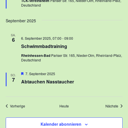
TCK-Vereinsheim
Pariser Str. 165, Nieder-Olm, Rheinland-Pfalz,
Deutschland
September 2025
SA.
6. September 2025, 07:00
-
09:00
6
Schwimmbadtraining
Rheinhessen-Bad
Pariser Str. 165, Nieder-Olm, Rheinland-Pfalz,
Deutschland
Hervorgehoben
7. September 2025
SO.
7
Abtauchen Nasstaucher
Veranstaltungen
Veran
Vorherige
Heute
Nächste
Kalender abonnieren