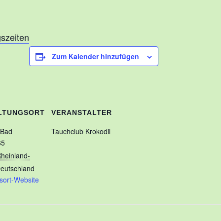
gszeiten
Zum Kalender hinzufügen
LTUNGSORT
VERANSTALTER
-Bad
Tauchclub Krokodil
65
heinland-
eutschland
sort-Website