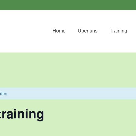
Home
Über uns
Training
nden.
raining