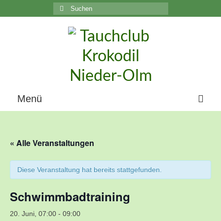
Suchen
nach:
C
Menü
Home
« Alle Veranstaltungen
Über uns
Die Geschichte unseres Vereins
Diese Veranstaltung hat bereits stattgefunden.
Der Vorstand
Schwimmbadtraining
Vereinsunterlagen
20. Juni, 07:00
-
09:00