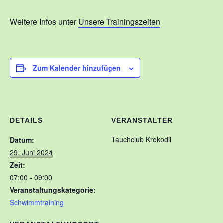
Kontakt
Weitere Infos unter
Unsere Trainingszeiten
Training
Unsere Trainingszeiten
Zum Kalender hinzufügen
Schnuppertauchen
Veranstaltungen
Ausbildung
DETAILS
VERANSTALTER
Unsere Ausbilder
Tauchclub Krokodil
Datum:
Ausbildungsstufen im VDST
29. Juni 2024
Zeit:
Links
07:00 - 09:00
Veranstaltungskategorie:
Schwimmtraining