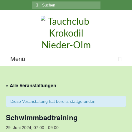
Suchen
nach:
C
Menü
Home
« Alle Veranstaltungen
Über uns
Die Geschichte unseres Vereins
Diese Veranstaltung hat bereits stattgefunden.
Der Vorstand
Schwimmbadtraining
Vereinsunterlagen
29. Juni 2024, 07:00
-
09:00