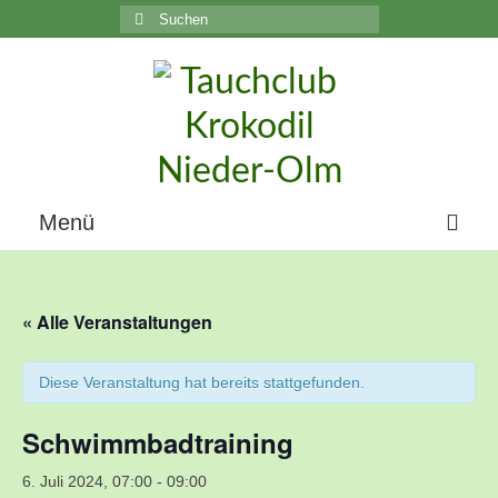
Suchen
nach:
C
Menü
Home
« Alle Veranstaltungen
Über uns
Die Geschichte unseres Vereins
Diese Veranstaltung hat bereits stattgefunden.
Der Vorstand
Schwimmbadtraining
Vereinsunterlagen
6. Juli 2024, 07:00
-
09:00