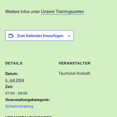
Kontakt
Weitere Infos unter
Unsere Trainingszeiten
Training
Unsere Trainingszeiten
Zum Kalender hinzufügen
Schnuppertauchen
Veranstaltungen
Ausbildung
DETAILS
VERANSTALTER
Unsere Ausbilder
Tauchclub Krokodil
Datum:
Ausbildungsstufen im VDST
6. Juli 2024
Zeit:
Links
07:00 - 09:00
Veranstaltungskategorie:
Schwimmtraining